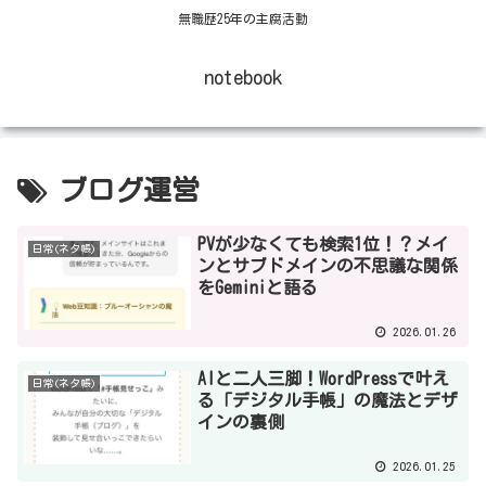
無職歴25年の主腐活動
notebook
ブログ運営
PVが少なくても検索1位！？メイ
日常(ネタ帳)
ンとサブドメインの不思議な関係
をGeminiと語る
2026.01.26
AIと二人三脚！WordPressで叶え
日常(ネタ帳)
る「デジタル手帳」の魔法とデザ
インの裏側
2026.01.25