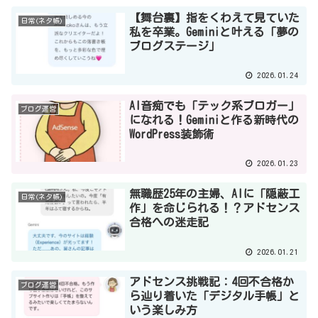
【舞台裏】指をくわえて見ていた
日常(ネタ帳)
私を卒業。Geminiと叶える「夢の
ブログステージ」
2026.01.24
AI音痴でも「テック系ブロガー」
ブログ運営
になれる！Geminiと作る新時代の
WordPress装飾術
2026.01.23
無職歴25年の主婦、AIに「隠蔽工
日常(ネタ帳)
作」を命じられる！？アドセンス
合格への迷走記
2026.01.21
アドセンス挑戦記：4回不合格か
ブログ運営
ら辿り着いた「デジタル手帳」と
いう楽しみ方