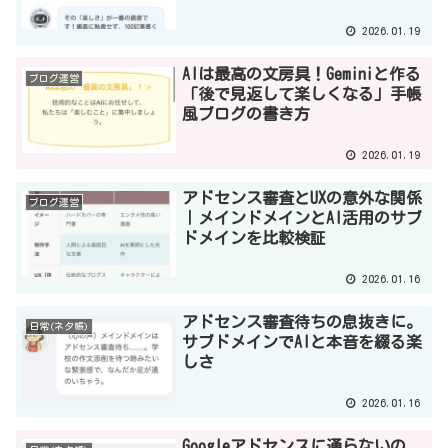
2026.01.19
AIは最高の文房具！Geminiと作る
ブログ運営
「後で見返して楽しくなる」手帳
風ブログの書き方
2026.01.19
アドセンス審査とUXの意外な関係
ブログ運営
｜メインドメインとAI活用のサブ
ドメインを比較検証
2026.01.16
アドセンス審査待ちの息抜きに。
日常(ネタ帳)
サブドメインでAIと本音を綴る楽
しさ
2026.01.16
Googleアドセンスに通らないの