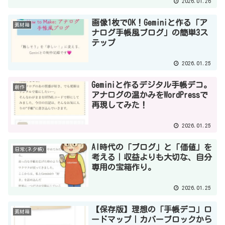
2026.01.26
画像1枚でOK！Geminiと作る「ア
素材箱
ナログ手帳風ブログ」の簡単3ス
テップ
2026.01.25
Geminiと作るデジタル手帳デコ。
創作
アナログの温かみをWordPressで
再現してみた！
2026.01.25
AI時代の「ブログ」と「価値」を
日常(ネタ帳)
考える｜収益よりも大切な、自分
専用の宝箱作り。
2026.01.25
【保存版】理想の「手帳デコ」ロ
素材箱
ードマップ｜カバーブロックから