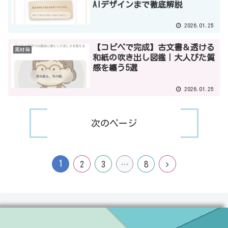
AIデザインまで徹底解説
2026.01.25
【コピペで完成】古文書＆透ける
素材箱
和紙の吹き出し図鑑｜大人びた質
感を纏う5選
2026.01.25
次のページ
1
2
3
…
8