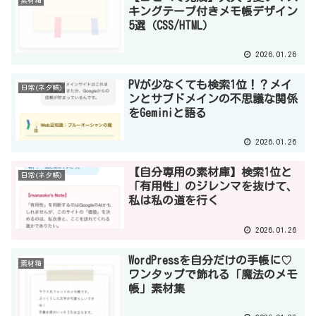
素材箱
キングテープ付きメモ帳デザイン
5選（CSS/HTML）
2026.01.26
PVが少なくても検索1位！？メイ
日常(ネタ帳)
ンとサブドメインの不思議な関係
をGeminiと語る
2026.01.26
【自分専用の素材庫】検索1位と
日常(ネタ帳)
「有用性」のジレンマを抜けて、
私は私の道を行く
2026.01.26
WordPressを自分だけの手帳に♡
素材箱
ワンタップで飾れる「魔法のメモ
帳」素材集