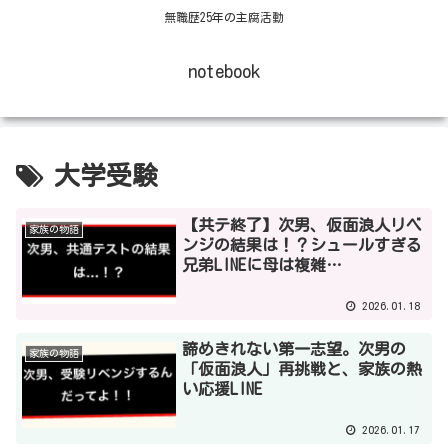
無職歴25年の主腐活動
notebook
大学受験
【共テ終了】次男、仮面浪人リベ
家族の物語
ンジの結果は！？シュールすぎる
兄弟LINEに母は複雑…
2026.01.18
諦めきれない第一志望。次男の
家族の物語
「仮面浪人」再挑戦と、家族の熱
い応援LINE
2026.01.17