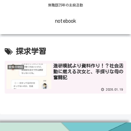
無職歴25年の主腐活動
notebook
探求学習
進研模試より資料作り！？社会活
家族の物語
動に燃える次女と、手探りな母の
奮闘記
2026.01.19