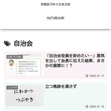
無職歴25年の主腐活動
notebook
自治会
「自治会役員を辞めたい…」勇気
日常(ネタ帳)
を出して会長に伝えた結果、まさ
かの展開に！？
2026.01.17
立つ鳥跡を濁さず
つぶやき
2026.01.15