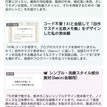
行事にぴったり。鶯色の市松模様、静寂の竹林、格式高い朱色、そし
てモダンな藍色。4つの和風スタイルと、それを再現するための「魔
法のレシピ」をお届けします。
コード不要！AIと会話して「自作
ブログ運営
マステ×北欧メモ帳」をデザイン
した私の実体験
「HTMLコードが苦手で、ブログのカスタマイズを諦めていません
か？」自作のマステ素材をAI（Gemini）に渡して、会話だけでデザ
インを完成させる魔法のようなステップを実録公開。コードを1文字
も書かずに、理想のブログパーツを作るコツを伝授します。
🕊️ シンプル・洗練スタイル部分
素材箱
素材(Gemini依頼用)
「引き算で魅せる、飽きのこないシンプルデザイン見本帳です。ノイ
ズレスな立体感から、都会的な細線スタイルまで。Geminiに『清潔
感のある、無駄を削ぎ落とした装飾』を指示するための、厳選された