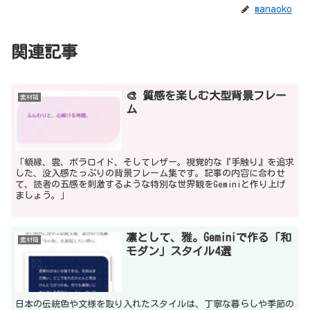
manaoko
関連記事
🎨 質感を楽しむ大型背景フレー
素材箱
ム
「額縁、雲、ポラロイド、そしてレザー。視覚的な『手触り』を追求
した、没入感たっぷりの背景フレーム集です。記事の内容に合わせ
て、読者の五感を刺激するような特別な世界観をGeminiと作り上げ
ましょう。」
凛として、雅。Geminiで作る「和
素材箱
モダン」スタイル4選
日本の伝統色や文様を取り入れたスタイルは、丁寧な暮らしや季節の