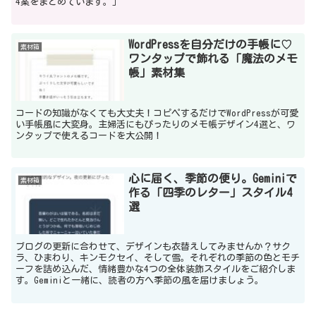
4案をまとめています。」
WordPressを自分だけの手帳に♡
素材箱
ワンタップで飾れる「魔法のメモ
帳」素材集
コードの知識がなくても大丈夫！コピペするだけでWordPressが可愛
い手帳風に大変身。主婦活にもぴったりのメモ帳デザイン4選と、ワ
ンタップで使えるコードを大公開！
心に届く、季節の便り。Geminiで
素材箱
作る「四季のレター」スタイル4
選
ブログの更新に合わせて、デザインも衣替えしてみませんか？サク
ラ、ひまわり、キンモクセイ、そして雪。それぞれの季節の色とモチ
ーフを詰め込んだ、情緒豊かな4つの全体装飾スタイルをご紹介しま
す。Geminiと一緒に、読者の方へ季節の風を届けましょう。