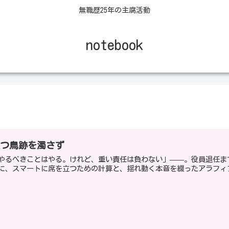
無職歴25年の主腐活動
notebook
立つ鳥跡を濁さず
やるべきことはやる。けれど、重い責任は負わない」——。役員退任ま
に、スマートに席を立つための計算と、揺れ動く本音を綴ったアラフィ