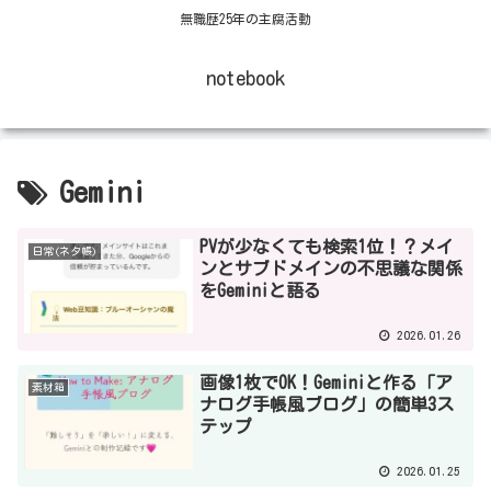
無職歴25年の主腐活動
notebook
Gemini
PVが少なくても検索1位！？メイ
日常(ネタ帳)
ンとサブドメインの不思議な関係
をGeminiと語る
2026.01.26
画像1枚でOK！Geminiと作る「ア
素材箱
ナログ手帳風ブログ」の簡単3ス
テップ
2026.01.25