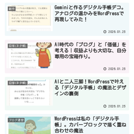
Geminiと作るデジタル手帳デコ。
創作
アナログの温かみをWordPressで
再現してみた！
2026.01.25
AI時代の「ブログ」と「価値」を
日常(ネタ帳)
考える｜収益よりも大切な、自分
専用の宝箱作り。
2026.01.25
AIと二人三脚！WordPressで叶え
日常(ネタ帳)
る「デジタル手帳」の魔法とデザ
インの裏側
2026.01.25
WordPressは私の「デジタル手
ブログ運営
帳」。カバーブロックで描く重ね
合わせの魔法