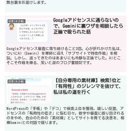
舞台裏をお届けします。
Googleアドセンスに通らないの
日常(ネタ帳)
で、Geminiに裏ワザを相談したら
正論で殴られた話
Googleアドセンス審査に落ち続けること3回。心が折れかけた私は、
ついにAI（Gemini）を軍師に迎え「サブサイトで特攻作戦」を相
談。しかし、返ってきたのはあまりにも冷静な正論でした。AIとこ
そこそ作戦を練る、笑いと涙のブログ奮闘記です。
【自分専用の素材庫】検索1位と
日常(ネタ帳)
「有用性」のジレンマを抜けて、
私は私の道を行く
WordPressの「手帳」や「デコ」で検索上位を獲得。嬉しい反面、ア
ドセンスの「有用性の低さ」に悩む日々。数字や審査に振り回される
のをやめ、自分のための「素材庫」としてサイトを育てる決意を、相
棒Geminiとの対話で綴ります。