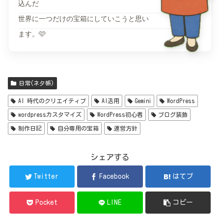
込んだ
世界に一つだけの宝箱にしていこうと思い
ます。🩷
日常(ネタ帳)
AI 時代のクリエイティブ
AI活用
Gemini
WordPress
wordpressカスタマイズ
WordPress初心者
ブログ装飾
制作日記
自分専用の宝箱
運営方針
シェアする
Twitter
Facebook
はてブ
Pocket
LINE
コピー