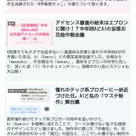
きる洗練された「#手帳見せっこ」の夢について語ります。
アドセンス審査の結末はエプロン
創作
に聞け！？中年BBAとAIの妄想お
花畑作戦会議
4回落ちてもタダでは起きない！真面目な記事に疲れた中年BBAが行
き着いた先は、AI（Gemini）との爆笑妄想会議でした。合格なら
「manaoko」、不合格なら「manao」。運命をエプロンの印字に託し
た、笑いと涙（？）のドキュメンタリー。実際のやり取りスクショも
大公開！
憧れのテック系ブロガーに一歩近
日常(ネタ帳)
づけた日。AIと私の「マステ制
作」舞台裏
長年憧れ続けたテック系ブロガーの背中を追いかけて。
AI（Gemini）を相棒に迎えたことで、コードが書けない私でも理想
のデザインにたどり着けました。制作中に感じた「中毒性」や、SE
さんの苦労がわかった「視力」の話など、ここでしか書けない制作の