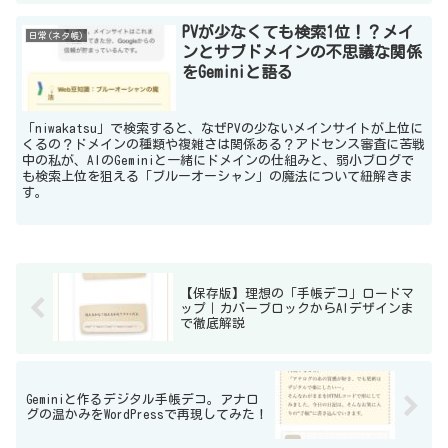
PVが少なくても検索1位！？メイ
日常(ネタ帳)
ンとサブドメインの不思議な関係
をGeminiと語る
「niwakatsu」で検索すると、なぜPVの少ないメインサイトが上位に
くるの？ドメインの種類や複雑さは関係ある？アドセンス審査に苦戦
中の私が、AIのGeminiと一緒にドメインの仕組みと、弱小ブログで
も検索上位を狙える「ブルーオーシャン」の魔法について紐解きま
す。
【保存版】理想の「手帳デコ」ロードマ
ップ｜カバーブロックからAIデザインま
で徹底解説
Geminiと作るデジタル手帳デコ。アナロ
グの温かみをWordPressで再現してみた！