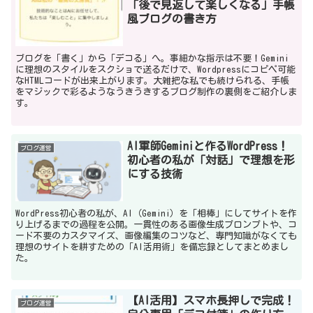
「後で見返して楽しくなる」手帳
風ブログの書き方
ブログを「書く」から「デコる」へ。事細かな指示は不要！Gemini
に理想のスタイルをスクショで送るだけで、Wordpressにコピペ可能
なHTMLコードが出来上がります。大雑把な私でも続けられる、手帳
をマジックで彩るようなうきうきするブログ制作の裏側をご紹介しま
す。
AI軍師Geminiと作るWordPress！
ブログ運営
初心者の私が「対話」で理想を形
にする技術
WordPress初心者の私が、AI（Gemini）を「相棒」にしてサイトを作
り上げるまでの過程を公開。一貫性のある画像生成プロンプトや、コ
ード不要のカスタマイズ、画像編集のコツなど、専門知識がなくても
理想のサイトを耕すための「AI活用術」を備忘録としてまとめまし
た。
【AI活用】スマホ長押しで完成！
ブログ運営