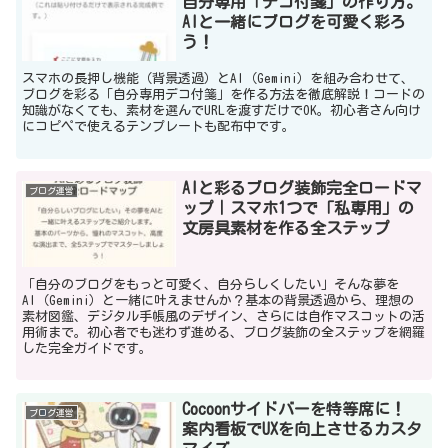
自分専用「デコ付箋」の作り方。
AIと一緒にブログを可愛く彩ろ
う！
スマホの長押し機能（背景透過）とAI（Gemini）を組み合わせて、
ブログを彩る「自分専用デコ付箋」を作る方法を徹底解説！コードの
知識がなくても、素材を選んでURLを渡すだけでOK。初心者さん向け
にコピペで使えるテンプレートも配布中です。
AIと彩るブログ装飾完全ロードマ
ブログ運営
ップ｜スマホ1つで「私専用」の
文房具素材を作る全ステップ
「自分のブログをもっと可愛く、自分らしくしたい」そんな夢を
AI（Gemini）と一緒に叶えませんか？基本の背景透過から、理想の
素材図鑑、デジタル手帳風のデザイン、さらには自作マスコットの活
用術まで。初心者でも迷わず進める、ブログ装飾の全ステップを網羅
した完全ガイドです。
Cocoonサイドバーを特等席に！
ブログ運営
案内看板でUXを向上させるカスタ