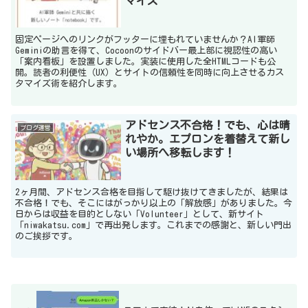
マイズ
固定ページへのリンクがフッターに埋もれていませんか？AI軍師
Geminiの助言を得て、Cocoonのサイドバー最上部に視認性の高い
「案内看板」を設置しました。実装に使用した全HTMLコードも公
開。読者の利便性（UX）とサイトの信頼性を同時に向上させるカス
タマイズ術を紹介します。
アドセンス不合格！でも、心は晴
ブログ運営
れやか。エプロンを着替えて新し
い場所へ移転します！
2ヶ月間、アドセンス合格を目指して駆け抜けてきましたが、結果は
不合格！でも、そこにはがっかり以上の「解放感」がありました。今
日からは収益を目的としない「Volunteer」として、新サイト
「niwakatsu.com」で再出発します。これまでの感謝と、新しい門出
のご挨拶です。