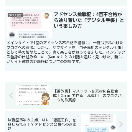
アドセンス挑戦記：4回不合格か
ブログ運営
ら辿り着いた「デジタル手帳」と
いう楽しみ方
メインサイトで4回のアドセンス不合格を経験し、一度は折れかけた
ブログへの意欲。しかし、サブサイトを「自分専用のデジタル手帳」
として整え始めたことで、書く楽しさが蘇ってきました。インデック
ス登録の仕組みや、AI（Gemini）との対話を通じて見つけた、新し
いサイト運営の距離感についての記録です。
【番外編】マスコットを素材に自動合
成！Geminiで作る「私専用」のブログパ
ーツ制作実録
無職歴25年の主婦、AIに「隠蔽工作」を
命じられる！？アドセンス合格への迷走
記