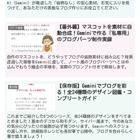
AI（Gemini）が厳選した「絵柄なし」の安心素材。お気に入りを見
つけて、あなただけの素敵なブログ作りにお役立てください。
【番外編】マスコットを素材に自
ブログ運営
動合成！Geminiで作る「私専用」
のブログパーツ制作実録
自作のマスコットを、どうやってブログの装飾素材に組み込む？背景
透過した画像をGeminiに渡して、ノート風のブログパーツへとはめ
込んでもらう魔法の手順を、実際のプロンプト付きで解説します。
【保存版】Geminiでブログを彩
素材箱
る！全24種類のデザイン図鑑・コ
ンプリートガイド
これまでご紹介した6つのシリーズ、全24種類のデザインをすべてま
とめました！基本のデコから和モダン、サイバー風まで、今のあなた
の気分にぴったりの装飾が必ず見つかります。Geminiへのスクショ
の渡し方や、詳細指示レシピも各記事で公開中。ブログを自分らしく
着せ替えましょう！