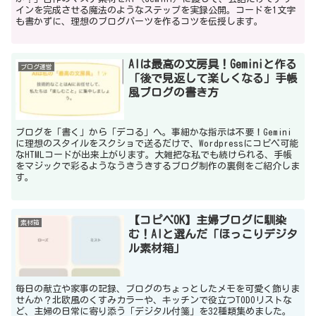
インを完成させる魔法のようなステップを実録公開。コードを1文字
も書かずに、理想のブログパーツを作るコツを伝授します。
AIは最高の文房具！Geminiと作る
ブログ運営
「後で見返して楽しくなる」手帳
風ブログの書き方
ブログを「書く」から「デコる」へ。事細かな指示は不要！Gemini
に理想のスタイルをスクショで送るだけで、Wordpressにコピペ可能
なHTMLコードが出来上がります。大雑把な私でも続けられる、手帳
をマジックで彩るようなうきうきするブログ制作の裏側をご紹介しま
す。
【コピペOK】主婦ブログに馴染
素材箱
む！AIと選んだ「ほっこりデジタ
ル素材箱」
毎日の献立や家事の記録、ブログのちょっとしたメモを可愛く飾りま
せんか？北欧風のくすみカラーや、キッチンで役立つTODOリストな
ど、主婦の日常に寄り添う「デジタル付箋」を32種類集めました。